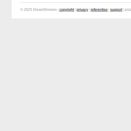
© 2025 DreamDivision
|
copyright
|
privacy
|
referenties
|
support
|
prij